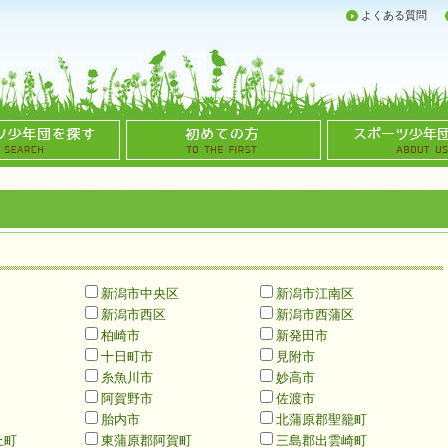
よくある質問
新潟市中央区
新潟市江南区
新潟市西区
新潟市西蒲区
柏崎市
新発田市
十日町市
見附市
糸魚川市
妙高市
阿賀野市
佐渡市
胎内市
北蒲原郡聖籠町
上町
東蒲原郡阿賀町
三島郡出雲崎町