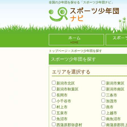
全国の少年団を探せる「スポーツ少年団ナビ」
トップページ
>
スポーツ少年団を探す
スポーツ少年団を探す
エリアを選択する
新潟市北区
新潟市東区
新潟市秋葉区
新潟市南区
長岡市
三条市
小千谷市
加茂市
村上市
燕市
五泉市
上越市
魚沼市
南魚沼市
西蒲原郡弥彦村
南蒲原郡田