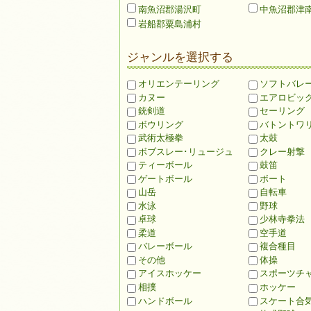
南魚沼郡湯沢町
中魚沼郡津
岩船郡粟島浦村
ジャンルを選択する
オリエンテーリング
ソフトバレ
カヌー
エアロビッ
銃剣道
セーリング
ボウリング
バトントワ
武術太極拳
太鼓
ボブスレー･リュージュ
クレー射撃
ティーボール
鼓笛
ゲートボール
ボート
山岳
自転車
水泳
野球
卓球
少林寺拳法
柔道
空手道
バレーボール
複合種目
その他
体操
アイスホッケー
スポーツチ
相撲
ホッケー
ハンドボール
スケート合