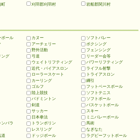
南町
刈羽郡刈羽村
岩船郡関川村
ーボール
カヌー
ソフトバレー
ク
アーチェリー
ボクシング
野外活動
フェンシング
リング
弓道
リーダー会等
ウェイトリフティング
パワーリフティング
近代・バイアスロン
ライフル射撃
ローラースケート
トライアスロン
カーリング
綱引
ゴルフ
フットベースボール
陸上競技
ソフトテニス
バドミントン
ソフトボール
剣道
バスケットボール
サッカー
スキー
日本拳法
ミニバレーボール
ャンバラ
トランポリン
馬術
レスリング
なぎなた
気道
ドッジボール
ラグビーフットボール