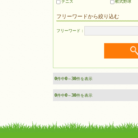
テニス
軟式野球
フリーワードから絞り込む
フリーワード：
0
0
30
件中
～
件を表示
0
0
30
件中
～
件を表示